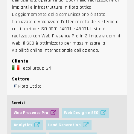
dell'azienda, operante dal 2007 nella realizzazione di
impianti e infrastrutture in fibra ottica.
L'aggiornamento della comunicazione è stato
finalizzato a valorizzare l'ottenimento del sistema di
certificazione ISO 9001, 14001 e 45001. Il sito è
realizzato con Web Presence Pro in 3 lingue e domini
web. Il SEO è ottimizzato per massimizzare la
visibilità online internazionale dell'azienda.
Cliente
Tecol Group Srl
Settore
Fibra Ottica
Servizi
Web Presence Pro
Web Design e SEO
Analytics
Lead Generation