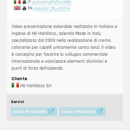
IT
youtu.be/yzPq7SwUeBQ
EN
youtu.be/_DN_vvSVS-w
Video presentazione aziendale realizzata in italiano e
inglese di HG HairGloss, azienda Made in Italy
specializzata dal 2009 nella realizzazione di crema
colorante per capelli unicamente conto terzi. Il video
è concepito per favorire lo sviluppo commerciale
internazionale e valorizzare elementi distintivi e
punti di forza dell'azienda.
Cliente
HG HairGloss Srl
Servizi
Video Produzioni
Export Marketing