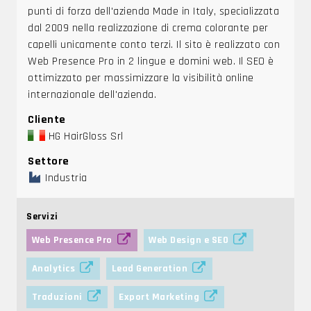
punti di forza dell'azienda Made in Italy, specializzata
dal 2009 nella realizzazione di crema colorante per
capelli unicamente conto terzi. Il sito è realizzato con
Web Presence Pro in 2 lingue e domini web. Il SEO è
ottimizzato per massimizzare la visibilità online
internazionale dell'azienda.
Cliente
HG HairGloss Srl
Settore
Industria
Servizi
Web Presence Pro
Web Design e SEO
Analytics
Lead Generation
Traduzioni
Export Marketing