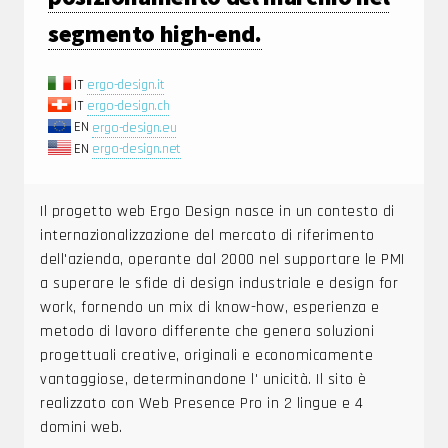
segmento high-end.
IT
ergo-design.it
IT
ergo-design.ch
EN
ergo-design.eu
EN
ergo-design.net
Il progetto web Ergo Design nasce in un contesto di
internazionalizzazione del mercato di riferimento
dell'azienda, operante dal 2000 nel supportare le PMI
a superare le sfide di design industriale e design for
work, fornendo un mix di know-how, esperienza e
metodo di lavoro differente che genera soluzioni
progettuali creative, originali e economicamente
vantaggiose, determinandone l' unicità. Il sito è
realizzato con Web Presence Pro in 2 lingue e 4
domini web.