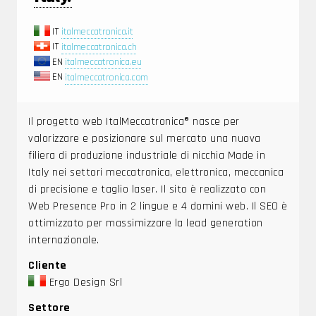
IT
italmeccatronica.it
IT
italmeccatronica.ch
EN
italmeccatronica.eu
EN
italmeccatronica.com
Il progetto web ItalMeccatronica® nasce per
valorizzare e posizionare sul mercato una nuova
filiera di produzione industriale di nicchia Made in
Italy nei settori meccatronica, elettronica, meccanica
di precisione e taglio laser. Il sito è realizzato con
Web Presence Pro in 2 lingue e 4 domini web. Il SEO è
ottimizzato per massimizzare la lead generation
internazionale.
Cliente
Ergo Design Srl
Settore